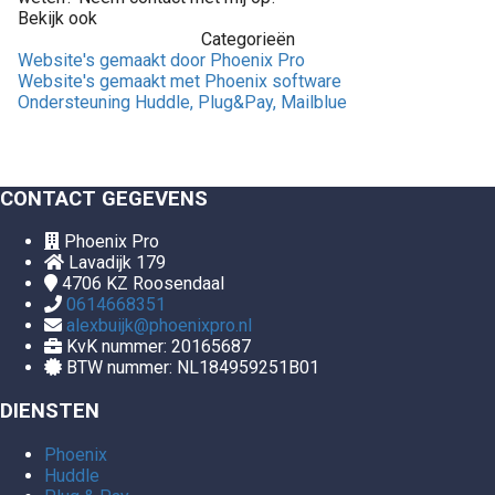
Bekijk ook
Categorieën
Website's gemaakt door Phoenix Pro
Website's gemaakt met Phoenix software
Ondersteuning Huddle, Plug&Pay, Mailblue
CONTACT GEGEVENS
Phoenix Pro
Lavadijk 179
4706 KZ
Roosendaal
0614668351
alexbuijk@phoenixpro.nl
KvK nummer: 20165687
BTW nummer: NL184959251B01
DIENSTEN
Phoenix
Huddle