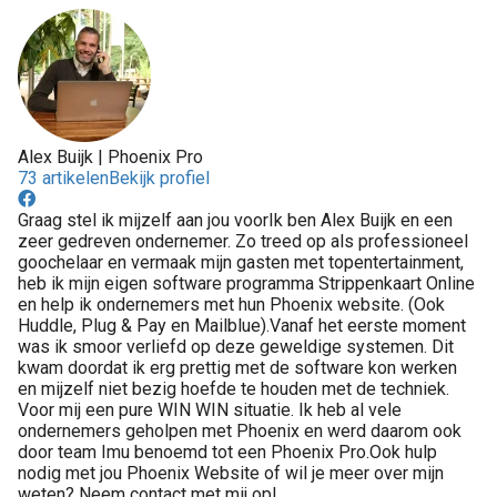
Alex Buijk | Phoenix Pro
73 artikelen
Bekijk profiel
Graag stel ik mijzelf aan jou voorIk ben Alex Buijk en een
zeer gedreven ondernemer. Zo treed op als professioneel
goochelaar en vermaak mijn gasten met topentertainment,
heb ik mijn eigen software programma Strippenkaart Online
en help ik ondernemers met hun Phoenix website. (Ook
Huddle, Plug & Pay en Mailblue).Vanaf het eerste moment
was ik smoor verliefd op deze geweldige systemen. Dit
kwam doordat ik erg prettig met de software kon werken
en mijzelf niet bezig hoefde te houden met de techniek.
Voor mij een pure WIN WIN situatie. Ik heb al vele
ondernemers geholpen met Phoenix en werd daarom ook
door team Imu benoemd tot een Phoenix Pro.Ook hulp
nodig met jou Phoenix Website of wil je meer over mijn
weten? Neem contact met mij op!