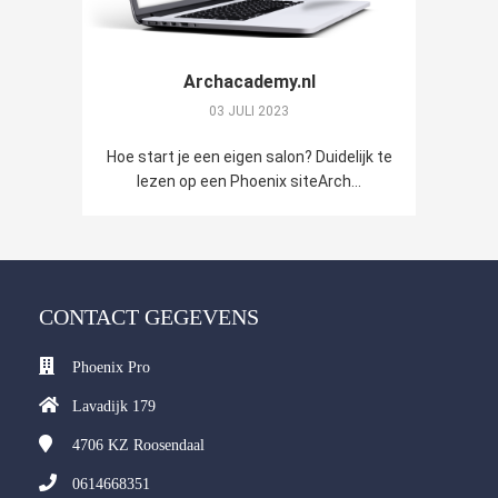
Archacademy.nl
03 JULI 2023
Hoe start je een eigen salon? Duidelijk te
lezen op een Phoenix siteArch...
CONTACT GEGEVENS
Phoenix Pro
Lavadijk 179
4706 KZ
Roosendaal
0614668351