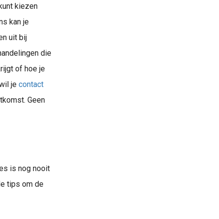
 kunt kiezen
s kan je
 uit bij
ehandelingen die
ijgt of hoe je
wil je
contact
itkomst. Geen
n contact voor een vrijblijvend gesprek
s is nog nooit
de tips om de