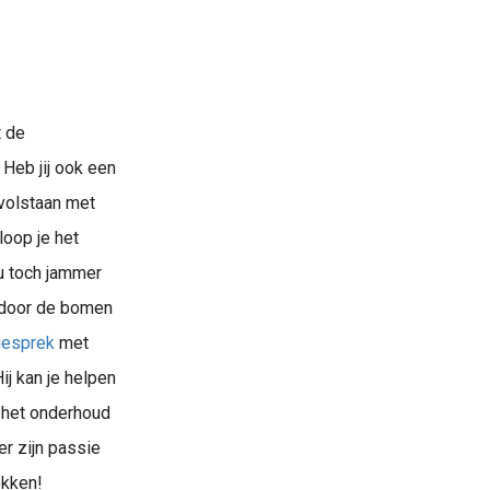
t de
 Heb jij ook een
 volstaan met
loop je het
ou toch jammer
f door de bomen
gesprek
met
ij kan je helpen
k het onderhoud
er zijn passie
ekken!