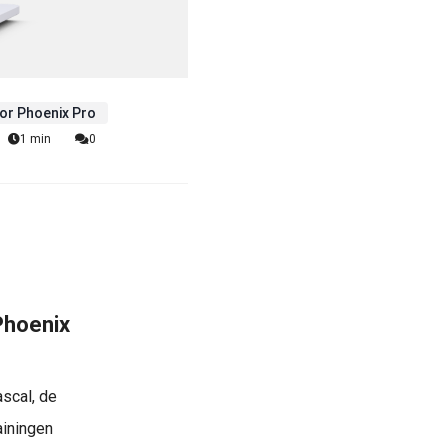
or Phoenix Pro
1 min
0
 Phoenix
scal, de
ainingen