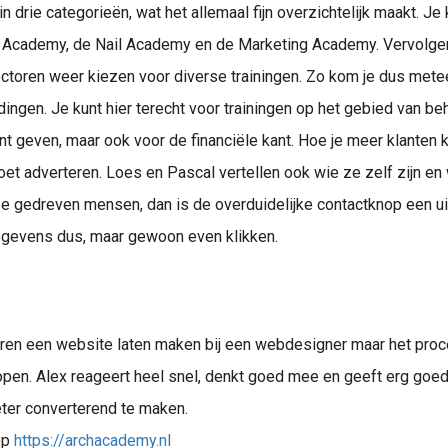
n drie categorieën, wat het allemaal fijn overzichtelijk maakt. Je
 Academy, de Nail Academy en de Marketing Academy. Vervolgen
toren weer kiezen voor diverse trainingen. Zo kom je dus meteen
dingen. Je kunt hier terecht voor trainingen op het gebied van b
unt geven, maar ook voor de financiële kant. Hoe je meer klanten kr
et adverteren. Loes en Pascal vertellen ook wie ze zelf zijn en 
 gedreven mensen, dan is de overduidelijke contactknop een u
gevens dus, maar gewoon even klikken.
Hoger in google komen? Phoenix expert Alex Buijk helpt je graag. Kom i
ren een website laten maken bij een webdesigner maar het proce
open. Alex reageert heel snel, denkt goed mee en geeft erg goe
ter converterend te maken.
op
https://archacademy.nl