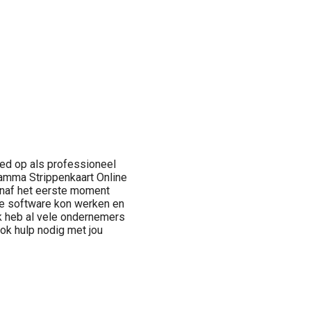
eed op als professioneel
ramma Strippenkaart Online
anaf het eerste moment
de software kon werken en
Ik heb al vele ondernemers
k hulp nodig met jou