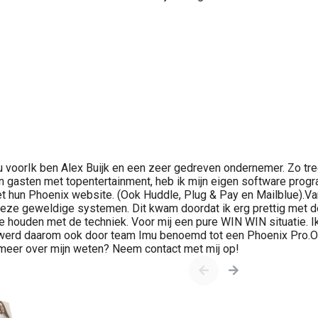
jou voorIk ben Alex Buijk en een zeer gedreven ondernemer. Zo tr
n gasten met topentertainment, heb ik mijn eigen software prog
t hun Phoenix website. (Ook Huddle, Plug & Pay en Mailblue).V
deze geweldige systemen. Dit kwam doordat ik erg prettig met 
te houden met de techniek. Voor mij een pure WIN WIN situatie. 
werd daarom ook door team Imu benoemd tot een Phoenix Pro.Oo
 meer over mijn weten? Neem contact met mij op!