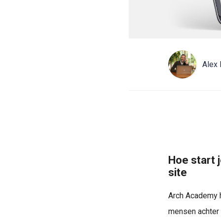
Alex 
Hoe start 
site
Arch Academy h
mensen achter A