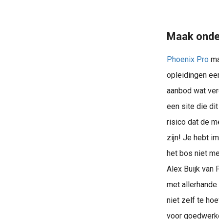
Maak onde
Phoenix Pro
ma
opleidingen eer
aanbod wat verd
Bouw een razendsnelle, SEO-vriendelijke website met Phoenix software. Zonder technische kennis, wél meer klanten. Alles-in-één voor slimme ondernemers.
een site die di
risico dat de m
zijn! Je hebt i
het bos niet me
Alex Buijk van 
met allerhande 
niet zelf te ho
voor goedwerke