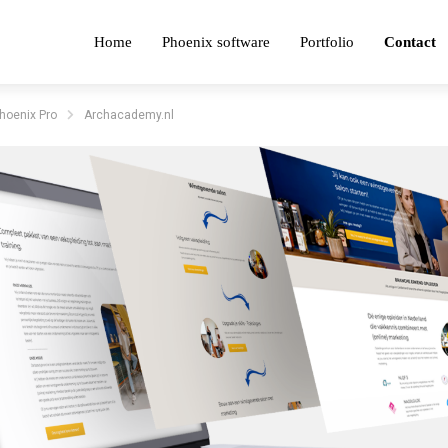
Home
Phoenix software
Portfolio
Contact
hoenix Pro
Archacademy.nl