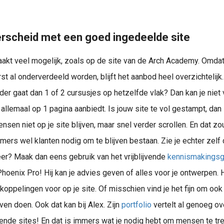
rscheid met een goed ingedeelde site
akt veel mogelijk, zoals op de site van de Arch Academy. Omda
st al onderverdeeld worden, blijft het aanbod heel overzichtelijk.
er gaat dan 1 of 2 cursusjes op hetzelfde vlak? Dan kan je niet
t allemaal op 1 pagina aanbiedt. Is jouw site te vol gestampt, dan 
ensen niet op je site blijven, maar snel verder scrollen. En dat z
mmers wel klanten nodig om te blijven bestaan. Zie je echter zel
er? Maak dan eens gebruik van het vrijblijvende
kennismakings
Phoenix Pro! Hij kan je advies geven of alles voor je ontwerpen. H
koppelingen voor op je site. Of misschien vind je het fijn om oo
Plan jouw 30 minuten call met Phoenix Pro Alex Buijk
even doen. Ook dat kan bij Alex. Zijn
portfolio
vertelt al genoeg ov
nde sites! En dat is immers wat je nodig hebt om mensen te tr