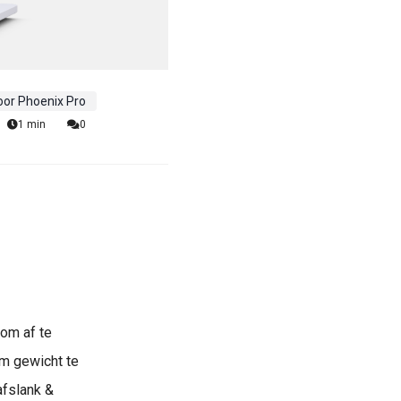
oor Phoenix Pro
1 min
0
om af te
om gewicht te
 afslank &