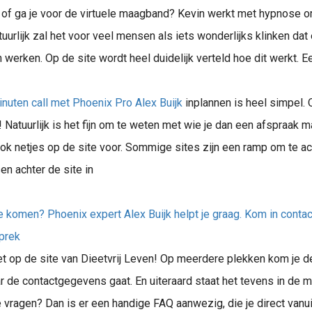
ct of ga je voor de virtuele maagband? Kevin werkt met hypnose 
tuurlijk zal het voor veel mensen als iets wonderlijks klinken d
n werken. Op de site wordt heel duidelijk verteld hoe dit werkt. E
nuten call met Phoenix Pro Alex Buijk
inplannen is heel simpel. 
e! Natuurlijk is het fijn om te weten met wie je dan een afspraak m
ook netjes op de site voor. Sommige sites zijn een ramp om te a
n achter de site in
 komen? Phoenix expert Alex Buijk helpt je graag. Kom in contac
sprek
t op de site van Dieetvrij Leven! Op meerdere plekken kom je d
 de contactgegevens gaat. En uiteraard staat het tevens in de 
 vragen? Dan is er een handige FAQ aanwezig, die je direct vanu