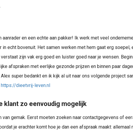
.
en aanrader en een echte aan pakker! Ik werk met veel onderne
r in echt bovenuit. Het samen werken met hem gaat erg soepel, ef
j verstaat zijn vak erg goed en luister goed naar je wensen. Begin 
lijke afspraken met eerlijke gezonde prijzen en binnen paar dagen
 Alex super bedankt en ik kijk al uit naar ons volgende project s
https://dieetvrij-leven.nl
e klant zo eenvoudig mogelijk
van gemak. Eerst moeten zoeken naar contactgegevens of eers
ordat je erachter komt hoe je dan een afspraak maakt: allemaal