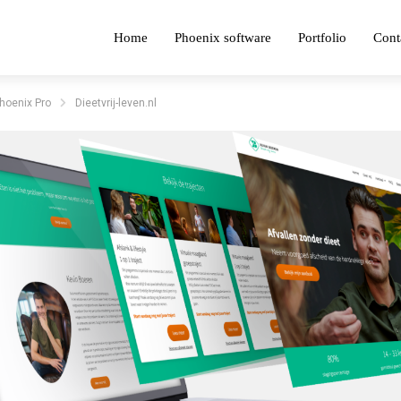
Home
Phoenix software
Portfolio
Cont
hoenix Pro
Dieetvrij-leven.nl