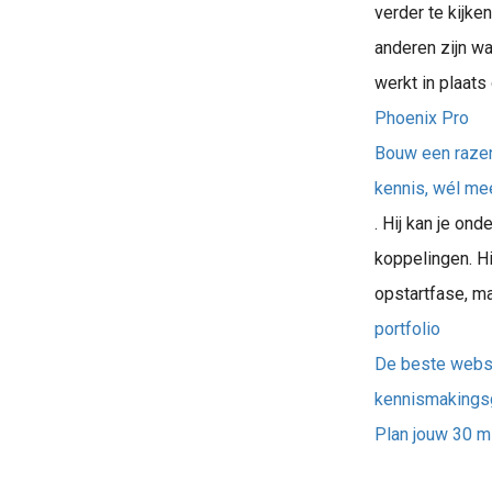
verder te kijke
anderen zijn wa
werkt in plaats
Phoenix Pro
Bouw een razen
kennis, wél me
. Hij kan je on
koppelingen. Hi
opstartfase, ma
portfolio
De beste websi
kennismakings
Plan jouw 30 mi