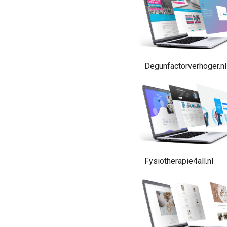
Degunfactorverhoger.nl
Fysiotherapie4all.nl