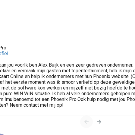
Pro
ofiel
f aan jou voorIk ben Alex Buijk en een zeer gedreven ondernemer. 
laar en vermaak mijn gasten met topentertainment, heb ik mijn 
aart Online en help ik ondernemers met hun Phoenix website. (
naf het eerste moment was ik smoor verliefd op deze geweldig
ig met de software kon werken en mijzelf niet bezig hoefde te h
en pure WIN WIN situatie. Ik heb al vele ondernemers geholpen 
m Imu benoemd tot een Phoenix Pro.Ook hulp nodig met jou Pho
ten? Neem contact met mij op!