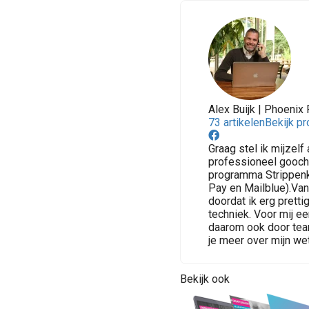
Alex Buijk | Phoenix 
73 artikelen
Bekijk pr
Graag stel ik mijzel
professioneel gooche
programma Strippenk
Pay en Mailblue).Va
doordat ik erg prett
techniek. Voor mij e
daarom ook door tea
je meer over mijn we
Bekijk ook