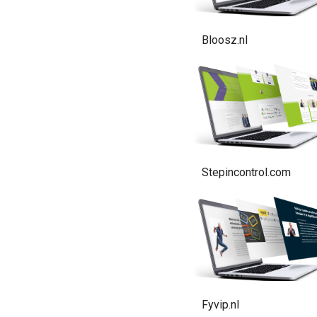
Bloosz.nl
Stepincontrol.com
Fyvip.nl