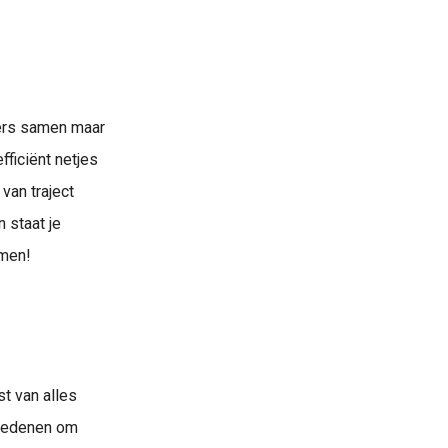
mers samen maar
ficiënt netjes
van traject
 staat je
amen!
t van alles
 redenen om