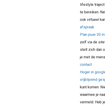
lifestyle traje
te bereiken. Na
ook virtueel ka
afspraak
Plan jouw 30 mi
zelf via de sit
stelt zich dan 
je met de mense
contact
Hoger in google
vrijblijvend ge
kunt komen. Nie
waarmee je naar
vermeld. Heb je