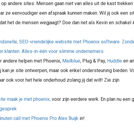
n op andere sites. Mensen gaan niet van alles uit de kast trekken 
ar ze eenvoudiger een afspraak kunnen maken. Wil jij ook een sit
 dat het de mensen wegjaagt? Doe dan net als Kevin en schakel A
dsnelle, SEO-vriendelijke website met Phoenix software. Zonde
er klanten. Alles-in-één voor slimme ondernemers.
der andere helpen met Phoenix,
Mailblue
, Plug & Pay,
Huddle
en a
j kan je site ontwerpen, maar ook enkel ondersteuning bieden. V
ar ook voor het hele onderhoud zolang jij dat wilt! Zie zijn
te maak je met phoenix,
voor zijn eerdere werk. En plan nu een g
gesprek
nuten call met Phoenix Pro Alex Buijk
in!