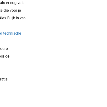
als er nog vele
e die voor je
lex Buijk in van
r technische
ndere
oor de
ratis