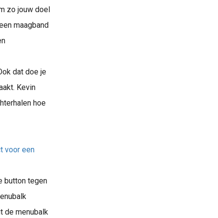
om zo jouw doel
at een maagband
en
Ook dat doe je
aakt. Kevin
chterhalen hoe
t voor een
e button tegen
menubalk
it de menubalk