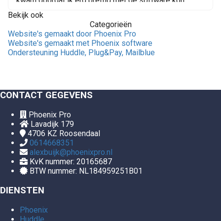
kwam doordat ik erg prettig met de software kon
Bekijk ook
werken en mijzelf niet bezig hoefde te houden met de
Categorieën
techniek. Voor mij een pure WIN WIN situatie. Ik heb al
Website's gemaakt door Phoenix Pro
Website's gemaakt met Phoenix software
vele ondernemers geholpen met Phoenix en werd
Ondersteuning Huddle, Plug&Pay, Mailblue
daarom ook door team Imu benoemd tot een Phoenix
Pro.Ook hulp nodig met jou Phoenix Website of wil je
CONTACT GEGEVENS
meer over mijn weten? Neem contact met mij op!
Phoenix Pro
Lavadijk 179
4706 KZ
Roosendaal
0614668351
alexbuijk@phoenixpro.nl
KvK nummer: 20165687
BTW nummer: NL184959251B01
DIENSTEN
Phoenix
Huddle