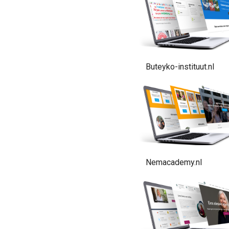
Buteyko-instituut.nl
Nemacademy.nl