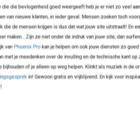
 die die bevlogenheid goed weergeeft heb je er niet zo veel aan
den van nieuwe klanten, in ieder geval. Mensen zoeken toch vooral
k die de mensen krijgen is dus dat wat jouw site uitstraalt! En e
eer maken… Zijn ze niet onder de indruk van jouw site, dan surfe
ijk van
Phoenix Pro
kan je helpen om ook jouw diensten zo goed 
kan met je meedenken over de invulling en de technische kant op 
je bijhouden of je alleen op weg helpen. Klinkt als muziek in de o
ebsite met Phoenix software. Zonder technische kennis, wél meer klanten. Alles-in-één voor slimme ondernemers.
ingsgesprek
in! Gewoon gratis en vrijblijvend. En kijk voor inspir
o
!