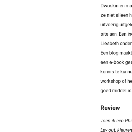
Dwoskin en mag
ze niet alleen 
uitvoerig uitge
site aan. Een i
Liesbeth onder 
Een blog maakt
een e-book ges
kennis te kunn
workshop of he
goed middel is
Review
Toen ik een Pho
Lay out, kleure