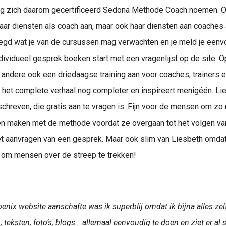
 zich daarom gecertificeerd Sedona Methode Coach noemen. Op
haar diensten als coach aan, maar ook haar diensten aan coaches 
legd wat je van de cursussen mag verwachten en je meld je eenv
ndividueel gesprek boeken start met een vragenlijst op de site. O
andere ook een driedaagse training aan voor coaches, trainers e
 het complete verhaal nog completer en inspireert menigéén. Li
chreven, die gratis aan te vragen is. Fijn voor de mensen om zo
en maken met de methode voordat ze overgaan tot het volgen va
t aanvragen van een gesprek. Maar ook slim van Liesbeth omdat
 om mensen over de streep te trekken!
enix website aanschafte was ik superblij omdat ik bijna alles ze
n, teksten, foto’s, blogs… allemaal eenvoudig te doen en ziet er al