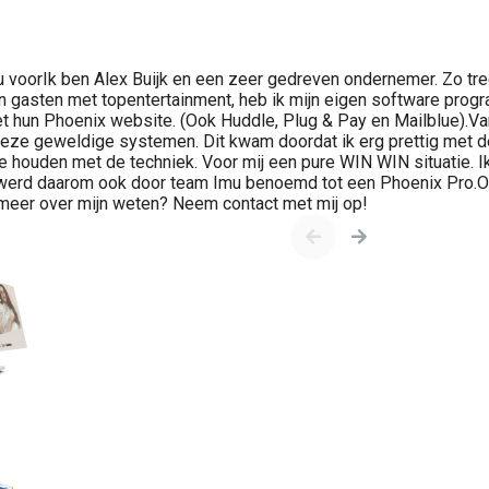
jou voorIk ben Alex Buijk en een zeer gedreven ondernemer. Zo tr
n gasten met topentertainment, heb ik mijn eigen software prog
t hun Phoenix website. (Ook Huddle, Plug & Pay en Mailblue).V
deze geweldige systemen. Dit kwam doordat ik erg prettig met 
te houden met de techniek. Voor mij een pure WIN WIN situatie. 
werd daarom ook door team Imu benoemd tot een Phoenix Pro.Oo
 meer over mijn weten? Neem contact met mij op!