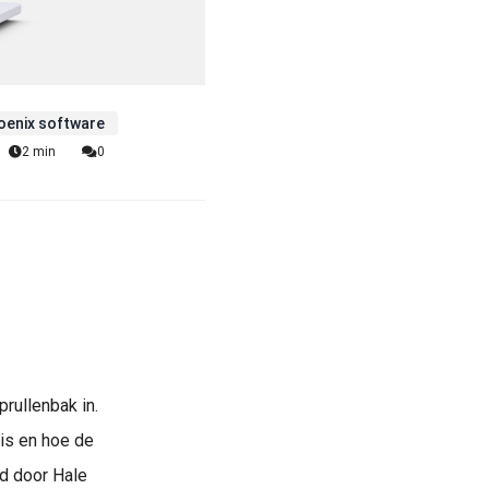
oenix software
2 min
0
rullenbak in.
 is en hoe de
d door Hale