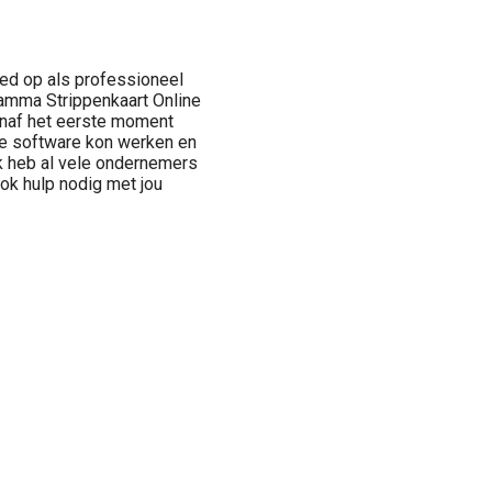
eed op als professioneel
ramma Strippenkaart Online
anaf het eerste moment
de software kon werken en
Ik heb al vele ondernemers
k hulp nodig met jou