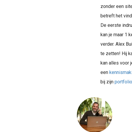
zonder een site
betreft het vin
De eerste indru
kan je maar 1 k
verder. Alex Bu
te zetten! Hij 
kan alles voor 
Bouw een razendsnelle, SEO-vriendelijke w
een
kennismak
bij zijn
portfoli
Plan jouw 30 minuten call met Phoenix Pro Alex Buijk