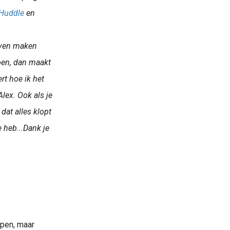
Huddle
en
ijven maken
doen, dan maakt
ert hoe ik het
lex. Ook als je
dat alles klopt
e heb...Dank je
lpen, maar