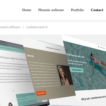
Home
Phoenix software
Portfolio
Contact
oenix software
Loslaatcoach.nl