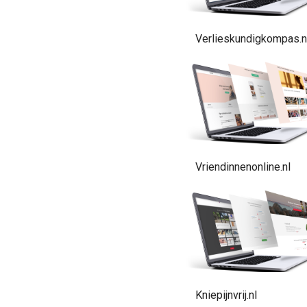
Verlieskundigkompas.n
Vriendinnenonline.nl
Kniepijnvrij.nl