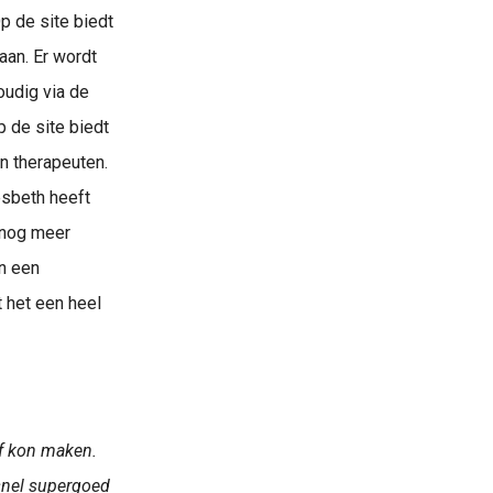
 de site biedt
aan. Er wordt
oudig via de
p de site biedt
n therapeuten.
esbeth heeft
 nog meer
n een
 het een heel
lf kon maken.
 snel supergoed